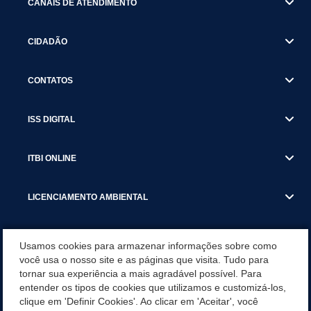
CANAIS DE ATENDIMENTO
CIDADÃO
CONTATOS
ISS DIGITAL
ITBI ONLINE
LICENCIAMENTO AMBIENTAL
MUNICÍPIO
Usamos cookies para armazenar informações sobre como
você usa o nosso site e as páginas que visita. Tudo para
tornar sua experiência a mais agradável possível. Para
SERVIÇOS
entender os tipos de cookies que utilizamos e customizá-los,
clique em 'Definir Cookies'. Ao clicar em 'Aceitar', você