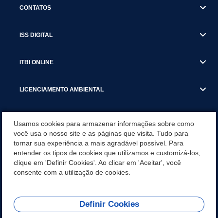
CONTATOS
ISS DIGITAL
ITBI ONLINE
LICENCIAMENTO AMBIENTAL
MUNICÍPIO
Usamos cookies para armazenar informações sobre como
você usa o nosso site e as páginas que visita. Tudo para
tornar sua experiência a mais agradável possível. Para
SERVIÇOS
entender os tipos de cookies que utilizamos e customizá-los,
clique em 'Definir Cookies'. Ao clicar em 'Aceitar', você
SERVIÇOS DO DEPARTAMENTO DE RECEITA MUNICIPAL
consente com a utilização de cookies.
Definir Cookies
REDES SOCIAIS