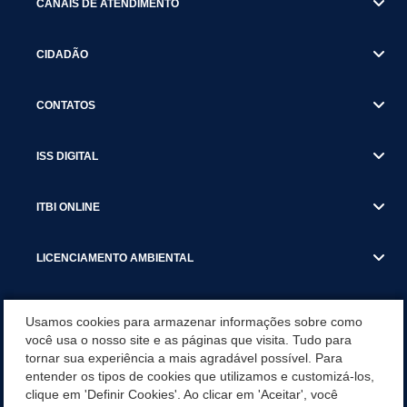
CANAIS DE ATENDIMENTO
CIDADÃO
CONTATOS
ISS DIGITAL
ITBI ONLINE
LICENCIAMENTO AMBIENTAL
MUNICÍPIO
Usamos cookies para armazenar informações sobre como
você usa o nosso site e as páginas que visita. Tudo para
tornar sua experiência a mais agradável possível. Para
SERVIÇOS
entender os tipos de cookies que utilizamos e customizá-los,
clique em 'Definir Cookies'. Ao clicar em 'Aceitar', você