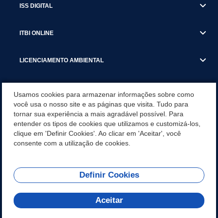
ISS DIGITAL
ITBI ONLINE
LICENCIAMENTO AMBIENTAL
MUNICÍPIO
Usamos cookies para armazenar informações sobre como
você usa o nosso site e as páginas que visita. Tudo para
tornar sua experiência a mais agradável possível. Para
SERVIÇOS
entender os tipos de cookies que utilizamos e customizá-los,
clique em 'Definir Cookies'. Ao clicar em 'Aceitar', você
SERVIÇOS DO DEPARTAMENTO DE RECEITA MUNICIPAL
consente com a utilização de cookies.
Definir Cookies
REDES SOCIAIS
Aceitar