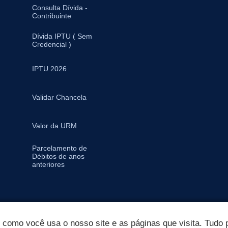
Consulta Dívida -
Contribuinte
Dívida IPTU ( Sem
Credencial )
IPTU 2026
Validar Chancela
Valor da URM
Parcelamento de
Débitos de anos
anteriores
omo você usa o nosso site e as páginas que visita. Tudo p