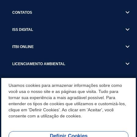
CONTATOS
ISS DIGITAL
ITBI ONLINE
LICENCIAMENTO AMBIENTAL
MUNICÍPIO
Usamos cookies para armazenar informações sobre como
você usa o nosso site e as páginas que visita. Tudo para
tornar sua experiência a mais agradável possível. Para
SERVIÇOS
entender os tipos de cookies que utilizamos e customizá-los,
clique em 'Definir Cookies'. Ao clicar em 'Aceitar', você
SERVIÇOS DO DEPARTAMENTO DE RECEITA MUNICIPAL
consente com a utilização de cookies.
Definir Cookies