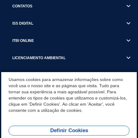
CONTATOS
ISS DIGITAL
ITBI ONLINE
LICENCIAMENTO AMBIENTAL
MUNICÍPIO
Usamos cookies para armazenar informações sobre como
você usa o nosso site e as páginas que visita. Tudo para
tornar sua experiência a mais agradável possível. Para
SERVIÇOS
entender os tipos de cookies que utilizamos e customizá-los,
clique em 'Definir Cookies'. Ao clicar em 'Aceitar', você
SERVIÇOS DO DEPARTAMENTO DE RECEITA MUNICIPAL
consente com a utilização de cookies.
Definir Cookies
REDES SOCIAIS