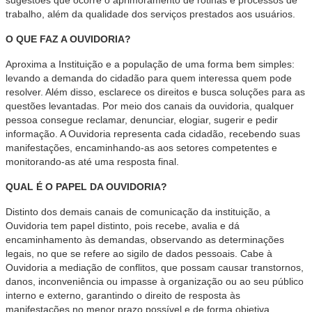
sugestões que ocorre o aprimoramento de rotinas e processos de
trabalho, além da qualidade dos serviços prestados aos usuários.
O QUE FAZ A OUVIDORIA?
Aproxima a Instituição e a população de uma forma bem simples:
levando a demanda do cidadão para quem interessa quem pode
resolver. Além disso, esclarece os direitos e busca soluções para as
questões levantadas. Por meio dos canais da ouvidoria, qualquer
pessoa consegue reclamar, denunciar, elogiar, sugerir e pedir
informação. A Ouvidoria representa cada cidadão, recebendo suas
manifestações, encaminhando-as aos setores competentes e
monitorando-as até uma resposta final.
QUAL É O PAPEL DA OUVIDORIA?
Distinto dos demais canais de comunicação da instituição, a
Ouvidoria tem papel distinto, pois recebe, avalia e dá
encaminhamento às demandas, observando as determinações
legais, no que se refere ao sigilo de dados pessoais. Cabe à
Ouvidoria a mediação de conflitos, que possam causar transtornos,
danos, inconveniência ou impasse à organização ou ao seu público
interno e externo, garantindo o direito de resposta às
manifestações no menor prazo possível e de forma objetiva.