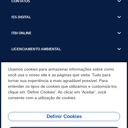
CONTATOS
ISS DIGITAL
ITBI ONLINE
LICENCIAMENTO AMBIENTAL
MUNICÍPIO
Usamos cookies para armazenar informações sobre como
você usa o nosso site e as páginas que visita. Tudo para
tornar sua experiência a mais agradável possível. Para
SERVIÇOS
entender os tipos de cookies que utilizamos e customizá-los,
clique em 'Definir Cookies'. Ao clicar em 'Aceitar', você
SERVIÇOS DO DEPARTAMENTO DE RECEITA MUNICIPAL
consente com a utilização de cookies.
Definir Cookies
REDES SOCIAIS