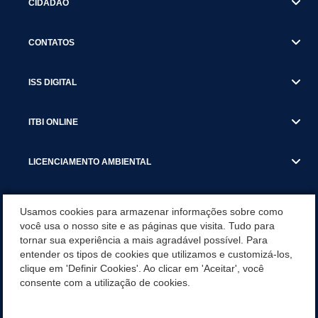
CIDADÃO
CONTATOS
ISS DIGITAL
ITBI ONLINE
LICENCIAMENTO AMBIENTAL
MUNICÍPIO
Usamos cookies para armazenar informações sobre como
você usa o nosso site e as páginas que visita. Tudo para
tornar sua experiência a mais agradável possível. Para
SERVIÇOS
entender os tipos de cookies que utilizamos e customizá-los,
clique em 'Definir Cookies'. Ao clicar em 'Aceitar', você
SERVIÇOS DO DEPARTAMENTO DE RECEITA MUNICIPAL
consente com a utilização de cookies.