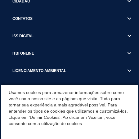
CIDADÃO
CONTATOS
ISS DIGITAL
ITBI ONLINE
LICENCIAMENTO AMBIENTAL
MUNICÍPIO
Usamos cookies para armazenar informações sobre como
você usa o nosso site e as páginas que visita. Tudo para
tornar sua experiência a mais agradável possível. Para
SERVIÇOS
entender os tipos de cookies que utilizamos e customizá-los,
clique em 'Definir Cookies'. Ao clicar em 'Aceitar', você
SERVIÇOS DO DEPARTAMENTO DE RECEITA MUNICIPAL
consente com a utilização de cookies.