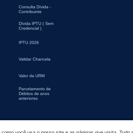
Consulta Dívida -
Contribuinte
Dívida IPTU ( Sem
Credencial )
IPTU 2026
Validar Chancela
Valor da URM
Parcelamento de
Débitos de anos
anteriores
omo você usa o nosso site e as páginas que visita. Tudo p