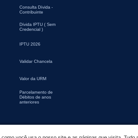
Consulta Dívida -
Contribuinte
Dívida IPTU ( Sem
Credencial )
IPTU 2026
Validar Chancela
Valor da URM
Parcelamento de
Débitos de anos
anteriores
omo você usa o nosso site e as páginas que visita. Tudo p