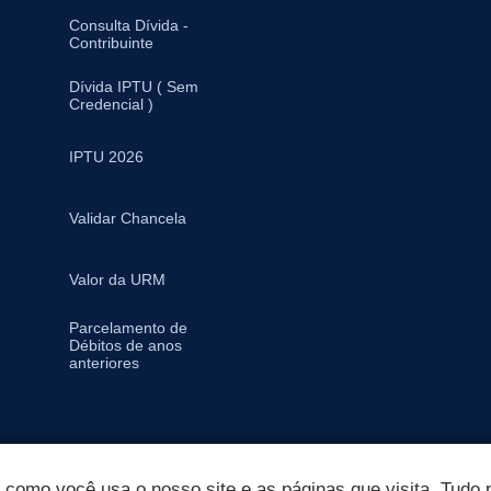
Consulta Dívida -
Contribuinte
Dívida IPTU ( Sem
Credencial )
IPTU 2026
Validar Chancela
Valor da URM
Parcelamento de
Débitos de anos
anteriores
omo você usa o nosso site e as páginas que visita. Tudo p