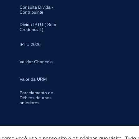
Consulta Dívida -
Contribuinte
Dívida IPTU ( Sem
Credencial )
IPTU 2026
Validar Chancela
Valor da URM
Parcelamento de
Débitos de anos
anteriores
omo você usa o nosso site e as páginas que visita. Tudo p