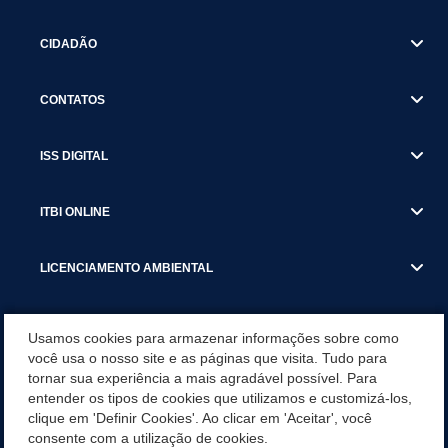
CIDADÃO
CONTATOS
ISS DIGITAL
ITBI ONLINE
LICENCIAMENTO AMBIENTAL
MUNICÍPIO
Usamos cookies para armazenar informações sobre como
você usa o nosso site e as páginas que visita. Tudo para
tornar sua experiência a mais agradável possível. Para
SERVIÇOS
entender os tipos de cookies que utilizamos e customizá-los,
clique em 'Definir Cookies'. Ao clicar em 'Aceitar', você
SERVIÇOS DO DEPARTAMENTO DE RECEITA MUNICIPAL
consente com a utilização de cookies.