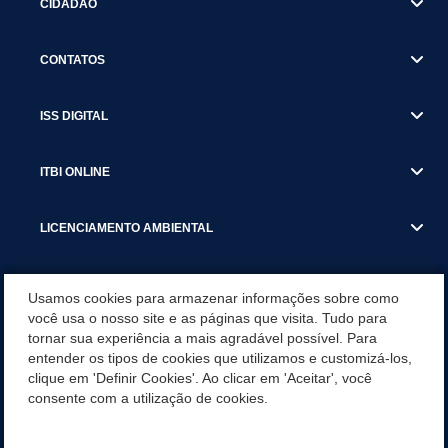
CIDADÃO
CONTATOS
ISS DIGITAL
ITBI ONLINE
LICENCIAMENTO AMBIENTAL
MUNICÍPIO
Usamos cookies para armazenar informações sobre como
você usa o nosso site e as páginas que visita. Tudo para
tornar sua experiência a mais agradável possível. Para
SERVIÇOS
entender os tipos de cookies que utilizamos e customizá-los,
clique em 'Definir Cookies'. Ao clicar em 'Aceitar', você
SERVIÇOS DO DEPARTAMENTO DE RECEITA MUNICIPAL
consente com a utilização de cookies.