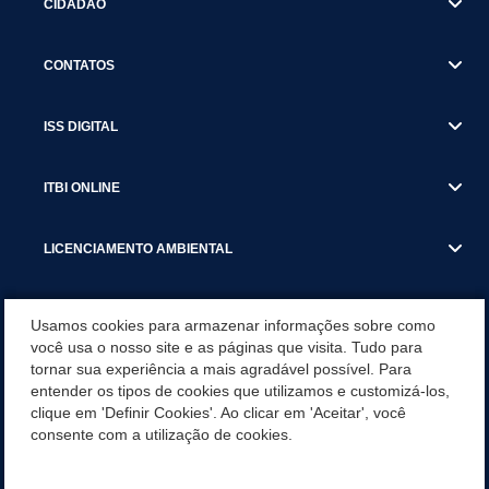
CIDADÃO
CONTATOS
ISS DIGITAL
ITBI ONLINE
LICENCIAMENTO AMBIENTAL
MUNICÍPIO
Usamos cookies para armazenar informações sobre como
você usa o nosso site e as páginas que visita. Tudo para
tornar sua experiência a mais agradável possível. Para
SERVIÇOS
entender os tipos de cookies que utilizamos e customizá-los,
clique em 'Definir Cookies'. Ao clicar em 'Aceitar', você
SERVIÇOS DO DEPARTAMENTO DE RECEITA MUNICIPAL
consente com a utilização de cookies.