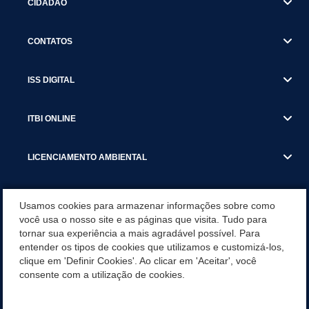
CIDADÃO
CONTATOS
ISS DIGITAL
ITBI ONLINE
LICENCIAMENTO AMBIENTAL
MUNICÍPIO
Usamos cookies para armazenar informações sobre como
você usa o nosso site e as páginas que visita. Tudo para
tornar sua experiência a mais agradável possível. Para
SERVIÇOS
entender os tipos de cookies que utilizamos e customizá-los,
clique em 'Definir Cookies'. Ao clicar em 'Aceitar', você
SERVIÇOS DO DEPARTAMENTO DE RECEITA MUNICIPAL
consente com a utilização de cookies.