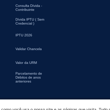
Consulta Dívida -
Contribuinte
Dívida IPTU ( Sem
Credencial )
IPTU 2026
Validar Chancela
Valor da URM
Parcelamento de
Débitos de anos
anteriores
omo você usa o nosso site e as páginas que visita. Tudo p