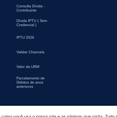
Consulta Dívida -
Contribuinte
Dívida IPTU ( Sem
Credencial )
IPTU 2026
Validar Chancela
Valor da URM
Parcelamento de
Débitos de anos
anteriores
omo você usa o nosso site e as páginas que visita. Tudo p