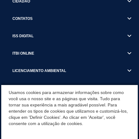
CIDADÃO
CONTATOS
ISS DIGITAL
ITBI ONLINE
LICENCIAMENTO AMBIENTAL
MUNICÍPIO
Usamos cookies para armazenar informações sobre como
você usa o nosso site e as páginas que visita. Tudo para
tornar sua experiência a mais agradável possível. Para
SERVIÇOS
entender os tipos de cookies que utilizamos e customizá-los,
clique em 'Definir Cookies'. Ao clicar em 'Aceitar', você
SERVIÇOS DO DEPARTAMENTO DE RECEITA MUNICIPAL
consente com a utilização de cookies.