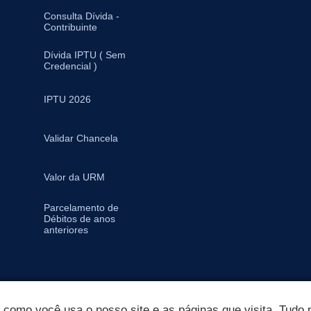
Consulta Dívida -
Contribuinte
Dívida IPTU ( Sem
Credencial )
IPTU 2026
Validar Chancela
Valor da URM
Parcelamento de
Débitos de anos
anteriores
omo você usa o nosso site e as páginas que visita. Tudo p