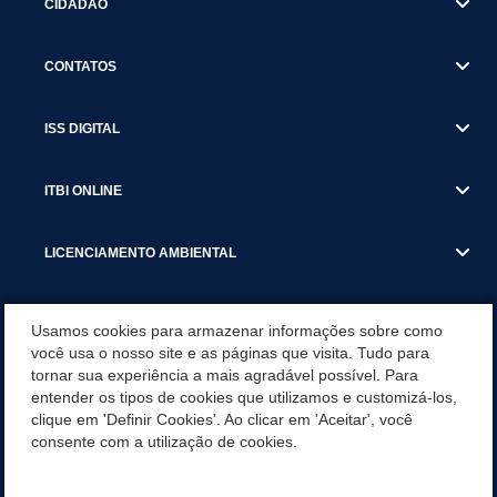
CIDADÃO
CONTATOS
ISS DIGITAL
ITBI ONLINE
LICENCIAMENTO AMBIENTAL
MUNICÍPIO
Usamos cookies para armazenar informações sobre como
você usa o nosso site e as páginas que visita. Tudo para
tornar sua experiência a mais agradável possível. Para
SERVIÇOS
entender os tipos de cookies que utilizamos e customizá-los,
clique em 'Definir Cookies'. Ao clicar em 'Aceitar', você
SERVIÇOS DO DEPARTAMENTO DE RECEITA MUNICIPAL
consente com a utilização de cookies.