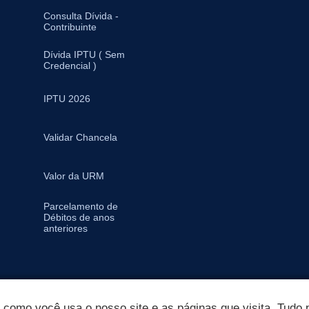
Consulta Dívida -
Contribuinte
Dívida IPTU ( Sem
Credencial )
IPTU 2026
Validar Chancela
Valor da URM
Parcelamento de
Débitos de anos
anteriores
omo você usa o nosso site e as páginas que visita. Tudo p