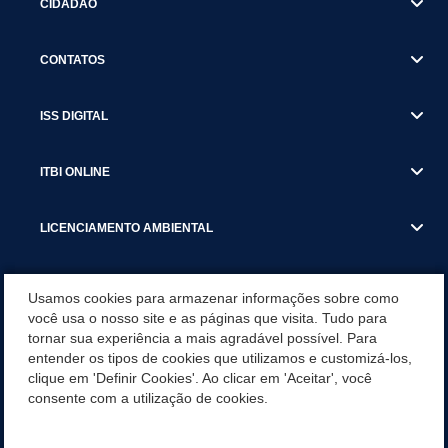
CIDADÃO
CONTATOS
ISS DIGITAL
ITBI ONLINE
LICENCIAMENTO AMBIENTAL
MUNICÍPIO
Usamos cookies para armazenar informações sobre como
você usa o nosso site e as páginas que visita. Tudo para
tornar sua experiência a mais agradável possível. Para
SERVIÇOS
entender os tipos de cookies que utilizamos e customizá-los,
clique em 'Definir Cookies'. Ao clicar em 'Aceitar', você
SERVIÇOS DO DEPARTAMENTO DE RECEITA MUNICIPAL
consente com a utilização de cookies.