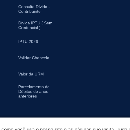
Consulta Dívida -
Contribuinte
Dívida IPTU ( Sem
Credencial )
IPTU 2026
Validar Chancela
Valor da URM
Parcelamento de
Débitos de anos
anteriores
omo você usa o nosso site e as páginas que visita. Tudo p