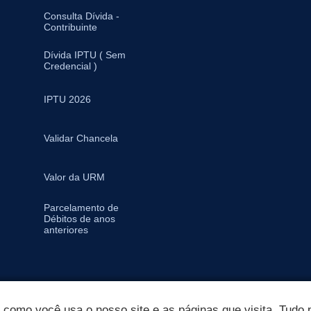
Consulta Dívida -
Contribuinte
Dívida IPTU ( Sem
Credencial )
IPTU 2026
Validar Chancela
Valor da URM
Parcelamento de
Débitos de anos
anteriores
omo você usa o nosso site e as páginas que visita. Tudo p