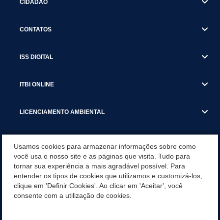
CIDADÃO
CONTATOS
ISS DIGITAL
ITBI ONLINE
LICENCIAMENTO AMBIENTAL
MUNICÍPIO
Usamos cookies para armazenar informações sobre como
você usa o nosso site e as páginas que visita. Tudo para
tornar sua experiência a mais agradável possível. Para
SERVIÇOS
entender os tipos de cookies que utilizamos e customizá-los,
clique em 'Definir Cookies'. Ao clicar em 'Aceitar', você
SERVIÇOS DO DEPARTAMENTO DE RECEITA MUNICIPAL
consente com a utilização de cookies.