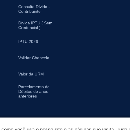
Consulta Dívida -
Contribuinte
Dívida IPTU ( Sem
Credencial )
IPTU 2026
Validar Chancela
Valor da URM
Parcelamento de
Débitos de anos
anteriores
omo você usa o nosso site e as páginas que visita. Tudo p