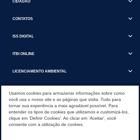
CIDADÃO
CONTATOS
ISS DIGITAL
ITBI ONLINE
LICENCIAMENTO AMBIENTAL
MUNICÍPIO
Usamos cookies para armazenar informações sobre como
você usa o nosso site e as páginas que visita. Tudo para
tornar sua experiência a mais agradável possível. Para
SERVIÇOS
entender os tipos de cookies que utilizamos e customizá-los,
clique em 'Definir Cookies'. Ao clicar em 'Aceitar', você
SERVIÇOS DO DEPARTAMENTO DE RECEITA MUNICIPAL
consente com a utilização de cookies.