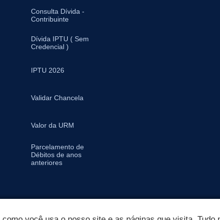
Consulta Dívida -
Contribuinte
Dívida IPTU ( Sem
Credencial )
IPTU 2026
Validar Chancela
Valor da URM
Parcelamento de
Débitos de anos
anteriores
omo você usa o nosso site e as páginas que visita. Tudo p