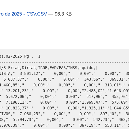
iro de 2025 - CSV.CSV
— 96.3 KB
64","  358,57"," 3.904,97","     0,00"
093769,BEATRIZ NYLAND,37,PENSIONISTA,"  6.473,41","    0,00","    0,00","  728,87","  517,87"," 5.226,67","     0,00"
064963,BEATRIZ REGINA DOS SANTOS,36,INATIVOS,"  6.811,59","    0,00","    0,00","  821,87","  544,93"," 5.444,79","     0,00"
048810,BEATRIZ REGINA GARCIA,36,INATIVOS,"  9.798,19","    0,00","    0,00","1.606,62","  828,21"," 7.363,36","     0,00"
MUNICIPIO DE MONTENEGRO,Remunerao Servidores,02/2025,Pg.,  2
------------------------------------------------------------------------------------------------------------------------------------------------------------------------------------------------------------------------------------------------------------------------------------------------------------
CDIGO,COLABORADOR,vinculo,CARGO,Remunerao,1/3 Frias,Dirias,IRRF,FAP/FAS/INSS,Lquido,|
069701,BEATRIZ REGINA ROVARIS GEHLEN,36,INATIVOS,"  6.131,95","    0,00","    0,00","  634,97","  490,56"," 5.006,42","     0,00"
093513,BELKIS MARI STOFFEL EFROM,36,INATIVOS," 19.581,73","    0,00","    0,00","3.525,55","3.384,22","12.671,96","     0,00"
097900,BERNARDETE DO CARMO DA ROCHA,37,PENSIONISTA,"  2.469,36","    0,00","    0,00","    0,00","  197,55"," 2.271,81","     0,00"
104949,BIBIANA KRAEMER,36,INATIVOS," 15.899,50","    0,00","    0,00","    0,00","2.262,94","13.636,56","     0,00"
106747,CARLA BERG PEREIRA,36,INATIVOS,"  6.566,00","    0,00","    0,00","  754,33","  467,79"," 5.343,88","     0,00"
096512,CARLA CRISTINA RUBENICH,36,INATIVOS,"  5.891,77","    0,00","    0,00","  568,92","  471,34"," 4.851,51","     0,00"
108057,CARLA ELISA DE OLIVEIRA,36,INATIVOS,"  6.976,39","    0,00","    0,00","  867,19","  558,11"," 5.551,09","     0,00"
063908,CARLA MARIA PRASS HOFFMEISTER,36,INATIVOS,"  5.663,41","    0,00","    0,00","  506,12","  442,01"," 4.715,28","     0,00"
069736,CARLA REGINA TEIXEIRA NUNES,36,INATIVOS,"  6.327,40","    0,00","    0,00","  688,72","  506,19"," 5.132,49","     0,00"
103721,CARLINE PORN,36,INATIVOS," 11.182,48","    0,00","    0,00","    0,00","1.201,97"," 9.980,51","     0,00"
109061,CARLOS ALBERTO DE OLIVEIRA,37,PENSIONISTA,"  6.591,86","    0,00","    0,00","  761,44","  527,35"," 5.303,07","     0,00",109070,CARLOS ALBERTO DE OLIVEIRA,37,PENSIONISTA,"  4.365,01","    0,00","    0,00","1.200,38","  349,20"," 2.815,43","     0,00"
105473,CARLOS ALFONSO HERZER,36,INATIVOS,"  2.431,23","    0,00","    0,00","    0,00","  194,50"," 2.236,73","     0,00"
064904,CARLOS AUGUSTO WOLFF,36,INATIVOS," 13.334,37","    0,00","    0,00","2.092,04","1.426,55"," 9.815,78","     0,00"
049778,CARLOS DANTAS SCHMIDT,37,PENSIONISTA,"  3.288,92","    0,00","    0,00","    0,00","  263,11"," 3.025,81","     0,00"
110841,CARMEM ELISA REICHERT,36,INATIVOS,"  3.567,79","    0,00","    0,00","   69,01","  285,42"," 3.213,36","     0,00"
043850,CARMEN CIRCE PORTO FRANCO LAZZAROTTO,36,INATIVOS,"  6.407,66","  