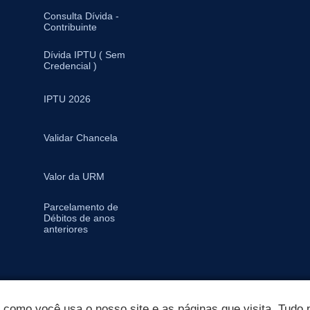
Consulta Dívida -
Contribuinte
Dívida IPTU ( Sem
Credencial )
IPTU 2026
Validar Chancela
Valor da URM
Parcelamento de
Débitos de anos
anteriores
omo você usa o nosso site e as páginas que visita. Tudo p