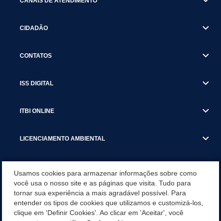
CANAIS DE ATENDIMENTO
CIDADÃO
CONTATOS
ISS DIGITAL
ITBI ONLINE
LICENCIAMENTO AMBIENTAL
MUNICÍPIO
Usamos cookies para armazenar informações sobre como
você usa o nosso site e as páginas que visita. Tudo para
tornar sua experiência a mais agradável possível. Para
SERVIÇOS
entender os tipos de cookies que utilizamos e customizá-los,
clique em 'Definir Cookies'. Ao clicar em 'Aceitar', você