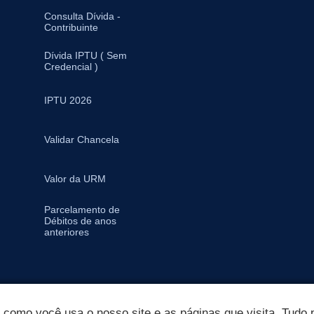
Consulta Dívida -
Contribuinte
Dívida IPTU ( Sem
Credencial )
IPTU 2026
Validar Chancela
Valor da URM
Parcelamento de
Débitos de anos
anteriores
omo você usa o nosso site e as páginas que visita. Tudo p