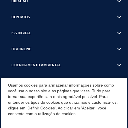
CIDADÃO
CONTATOS
ISS DIGITAL
ITBI ONLINE
LICENCIAMENTO AMBIENTAL
MUNICÍPIO
Usamos cookies para armazenar informações sobre como
você usa o nosso site e as páginas que visita. Tudo para
tornar sua experiência a mais agradável possível. Para
SERVIÇOS
entender os tipos de cookies que utilizamos e customizá-los,
clique em 'Definir Cookies'. Ao clicar em 'Aceitar', você
SERVIÇOS DO DEPARTAMENTO DE RECEITA MUNICIPAL
consente com a utilização de cookies.