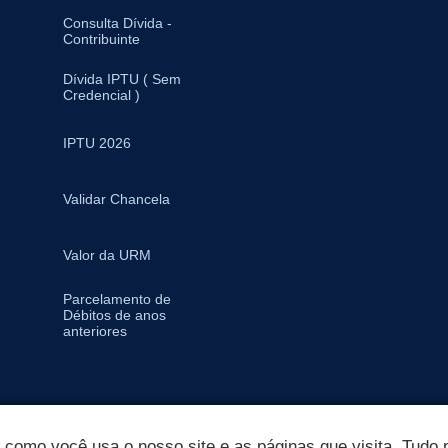
Consulta Dívida -
Contribuinte
Dívida IPTU ( Sem
Credencial )
IPTU 2026
Validar Chancela
Valor da URM
Parcelamento de
Débitos de anos
anteriores
omo você usa o nosso site e as páginas que visita. Tudo p