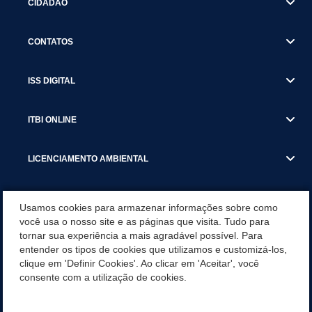
CIDADÃO
CONTATOS
ISS DIGITAL
ITBI ONLINE
LICENCIAMENTO AMBIENTAL
MUNICÍPIO
Usamos cookies para armazenar informações sobre como
você usa o nosso site e as páginas que visita. Tudo para
tornar sua experiência a mais agradável possível. Para
SERVIÇOS
entender os tipos de cookies que utilizamos e customizá-los,
clique em 'Definir Cookies'. Ao clicar em 'Aceitar', você
SERVIÇOS DO DEPARTAMENTO DE RECEITA MUNICIPAL
consente com a utilização de cookies.