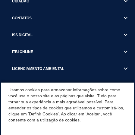
CIDADÃO
CONTATOS
ISS DIGITAL
ITBI ONLINE
LICENCIAMENTO AMBIENTAL
MUNICÍPIO
Usamos cookies para armazenar informações sobre como
você usa o nosso site e as páginas que visita. Tudo para
tornar sua experiência a mais agradável possível. Para
SERVIÇOS
entender os tipos de cookies que utilizamos e customizá-los,
clique em 'Definir Cookies'. Ao clicar em 'Aceitar', você
SERVIÇOS DO DEPARTAMENTO DE RECEITA MUNICIPAL
consente com a utilização de cookies.