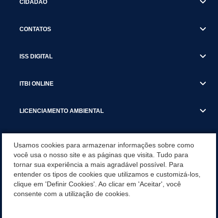
CIDADÃO
CONTATOS
ISS DIGITAL
ITBI ONLINE
LICENCIAMENTO AMBIENTAL
MUNICÍPIO
Usamos cookies para armazenar informações sobre como
você usa o nosso site e as páginas que visita. Tudo para
tornar sua experiência a mais agradável possível. Para
SERVIÇOS
entender os tipos de cookies que utilizamos e customizá-los,
clique em 'Definir Cookies'. Ao clicar em 'Aceitar', você
SERVIÇOS DO DEPARTAMENTO DE RECEITA MUNICIPAL
consente com a utilização de cookies.