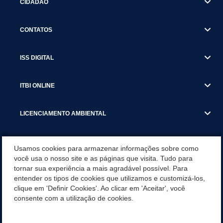
CIDADÃO
CONTATOS
ISS DIGITAL
ITBI ONLINE
LICENCIAMENTO AMBIENTAL
MUNICÍPIO
Usamos cookies para armazenar informações sobre como
você usa o nosso site e as páginas que visita. Tudo para
tornar sua experiência a mais agradável possível. Para
SERVIÇOS
entender os tipos de cookies que utilizamos e customizá-los,
clique em 'Definir Cookies'. Ao clicar em 'Aceitar', você
SERVIÇOS DO DEPARTAMENTO DE RECEITA MUNICIPAL
consente com a utilização de cookies.