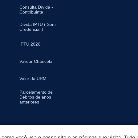
Consulta Dívida -
Contribuinte
Dívida IPTU ( Sem
Credencial )
IPTU 2026
Validar Chancela
Valor da URM
Parcelamento de
Débitos de anos
anteriores
omo você usa o nosso site e as páginas que visita. Tudo p