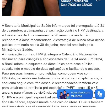
A Secretaria Municipal da Saúde informa que foi prorrogada, até 31
de dezembro, a campanha de vacinação contra o HPV destinada a
adolescentes de 15 a menores de 20 anos que ainda não
receberam a dose recomendada. A estratégia de busca ativa desse
público terminaria no dia 30 de junho, mas foi ampliada pelo
Ministério da Saúde.
A imunização contra o HPV já integra o Calendário Nacional de
Vacinação para crianças e adolescentes de 9 a 14 anos. Em 2024,
o Brasil adotou o esquema de dose única para esse público,
substituindo o modelo de duas aplicações e facilitando o acesso.
Para pessoas imunocomprometidas, como quem vive com
HIV/Aids, pacientes em tratamento oncológico e transplantados, o
esquema segue com três doses. A recomendação também vale
para usuários da profilaxia pré-exposição (PrEP), entre 15 e 45
anos, e para vítimas de violência sexual com 15 anos ou mais.
O HPV é o principal responsável pelo desenvolvimento de diversos
tipos de câncer, especialmente o de colo do útero. O vírus também
está associado aos cânceres de ânus, boca, cabeça, pescoço,