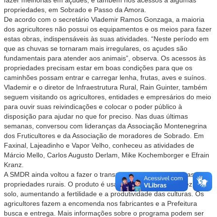
fazer melhorias em açudes, e também nos acessos a algumas
propriedades, em Sobrado e Passo da Amora.
De acordo
com o secretário Vlademir Ramos Gonzaga, a maioria
dos agricultores não possui os equipamentos e os meios para fazer
estas obras, indispensáveis às suas atividades. “Neste período em
que as chuvas se tornaram mais irregulares, os açudes são
fundamentais para atender aos animais”, observa. Os acessos às
propriedades precisam estar em boas condições para que os
caminhões possam entrar e carregar lenha, frutas, aves e suínos.
Vlademir e o diretor de Infraestrutura Rural, Rain Guinter, também
seguem visitando os agricultores, entidades e empresários do meio
para ouvir suas reivindicações e colocar o poder público à
disposição para ajudar no que for preciso. Nas duas últimas
semanas, conversou com lideranças da Associação Montenegrina
dos Fruticultores e da Associação de moradores de Sobrado. Em
Faxinal, Lajeadinho e Vapor Velho, conheceu as atividades de
Márcio Mello, Carlos Augusto Derlam, Mike Kochemborger e Efrain
Kranz.
A SMDR ainda voltou a fazer o transporte de calcáreo para as
propriedades rurais. O produto é usado para corrigir a acidez do
solo, aumentando a fertilidade e a produtividade das culturas. Os
agricultores fazem a encomenda nos fabricantes e a Prefeitura
busca e entrega. Mais informações sobre o programa podem ser