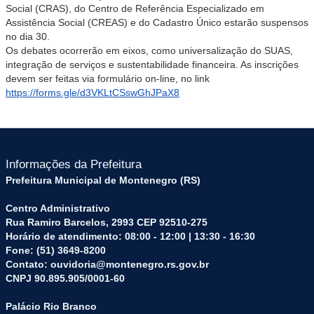
Social (CRAS), do Centro de Referência Especializado em
Assistência Social (CREAS) e do Cadastro Único estarão suspensos
no dia 30.
Os debates ocorrerão em eixos, como universalização do SUAS,
integração de serviços e sustentabilidade financeira. As inscrições
devem ser feitas via formulário on-line, no link
https://forms.gle/d3VKLtCSswGhJPaX8
Informações da Prefeitura
Prefeitura Municipal de Montenegro (RS)
Centro Administrativo
Rua Ramiro Barcelos, 2993 CEP 92510-275
Horário de atendimento: 08:00 - 12:00 | 13:30 - 16:30
Fone: (51) 3649-8200
Contato: ouvidoria@montenegro.rs.gov.br
CNPJ 90.895.905/0001-60
Palácio Rio Branco