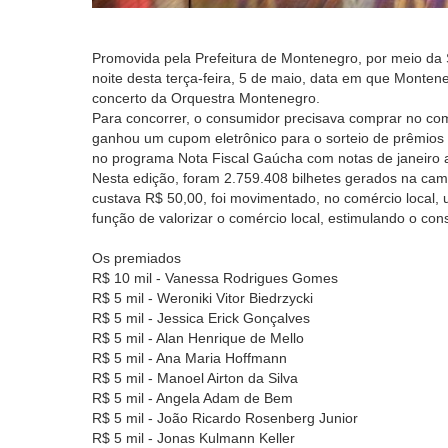
Promovida pela Prefeitura de Montenegro, por meio da
noite desta terça-feira, 5 de maio, data em que Mont
concerto da Orquestra Montenegro.
Para concorrer, o consumidor precisava comprar no com
ganhou um cupom eletrônico para o sorteio de prêmios 
no programa Nota Fiscal Gaúcha com notas de janeiro a
Nesta edição, foram 2.759.408 bilhetes gerados na camp
custava R$ 50,00, foi movimentado, no comércio local
função de valorizar o comércio local, estimulando o c
Os premiados
R$ 10 mil - Vanessa Rodrigues Gomes
R$ 5 mil - Weroniki Vitor Biedrzycki
R$ 5 mil - Jessica Erick Gonçalves
R$ 5 mil - Alan Henrique de Mello
R$ 5 mil - Ana Maria Hoffmann
R$ 5 mil - Manoel Airton da Silva
R$ 5 mil - Angela Adam de Bem
R$ 5 mil - João Ricardo Rosenberg Junior
R$ 5 mil - Jonas Kulmann Keller