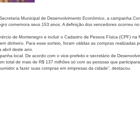
 Secretaria Municipal de Desenvolvimento Econômico, a campanha Com
enegro comemora seus 153 anos. A definição dos vencedores ocorreu 
ércio de Montenegro e incluir o Cadastro de Pessoa Física (CPF) na N
em dinheiro. Para esse sorteio, foram válidas as compras realizadas
 abril deste ano.
anha local. De acordo com o vice-prefeito e secretário de Desenvolv
, um total de mais de R$ 137 milhões só com as pessoas que partici
onsumidor a fazer suas compras em empresas da cidade”, destacou.