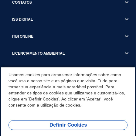
CONTATOS
ISS DIGITAL
ITBI ONLINE
LICENCIAMENTO AMBIENTAL
MUNICÍPIO
Usamos cookies para armazenar informações sobre como
você usa o nosso site e as páginas que visita. Tudo para
tornar sua experiência a mais agradável possível. Para
SERVIÇOS
entender os tipos de cookies que utilizamos e customizá-los,
clique em 'Definir Cookies'. Ao clicar em 'Aceitar', você
SERVIÇOS DO DEPARTAMENTO DE RECEITA MUNICIPAL
consente com a utilização de cookies.
Definir Cookies
REDES SOCIAIS