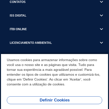
CONTATOS
ISS DIGITAL
ITBI ONLINE
LICENCIAMENTO AMBIENTAL
MUNICÍPIO
Usamos cookies para armazenar informações sobre como
você usa o nosso site e as páginas que visita. Tudo para
tornar sua experiência a mais agradável possível. Para
SERVIÇOS
entender os tipos de cookies que utilizamos e customizá-los,
clique em 'Definir Cookies'. Ao clicar em 'Aceitar', você
SERVIÇOS DO DEPARTAMENTO DE RECEITA MUNICIPAL
consente com a utilização de cookies.
Definir Cookies
REDES SOCIAIS