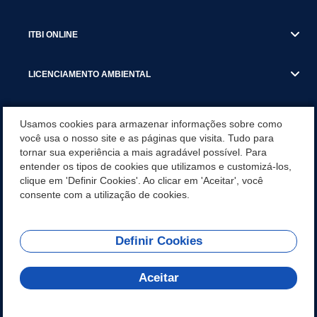
ITBI ONLINE
LICENCIAMENTO AMBIENTAL
MUNICÍPIO
Usamos cookies para armazenar informações sobre como
você usa o nosso site e as páginas que visita. Tudo para
tornar sua experiência a mais agradável possível. Para
SERVIÇOS
entender os tipos de cookies que utilizamos e customizá-los,
clique em 'Definir Cookies'. Ao clicar em 'Aceitar', você
SERVIÇOS DO DEPARTAMENTO DE RECEITA MUNICIPAL
consente com a utilização de cookies.
Definir Cookies
REDES SOCIAIS
Aceitar