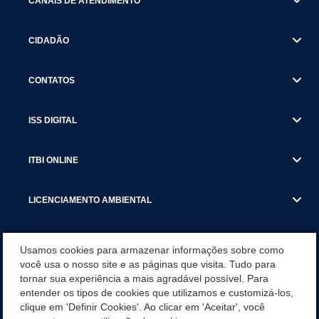
CANAIS DE ATENDIMENTO
CIDADÃO
CONTATOS
ISS DIGITAL
ITBI ONLINE
LICENCIAMENTO AMBIENTAL
MUNICÍPIO
Usamos cookies para armazenar informações sobre como
você usa o nosso site e as páginas que visita. Tudo para
tornar sua experiência a mais agradável possível. Para
SERVIÇOS
entender os tipos de cookies que utilizamos e customizá-los,
clique em 'Definir Cookies'. Ao clicar em 'Aceitar', você